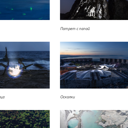
Потрет с папой
нца
Осколки