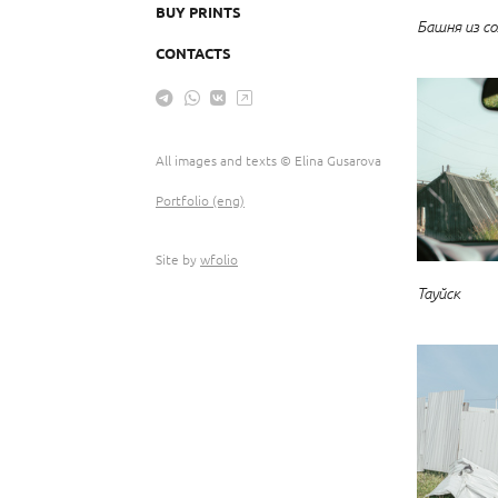
BUY PRINTS
Башня из со
СONTACTS
All images and texts © Elina Gusarova
Portfolio (eng)
Site by
wfolio
Тауйск