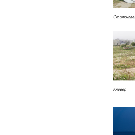
Столкнове
Клевер