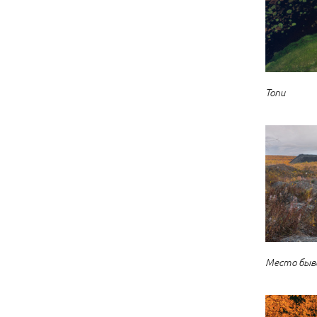
Топи
Место бывш