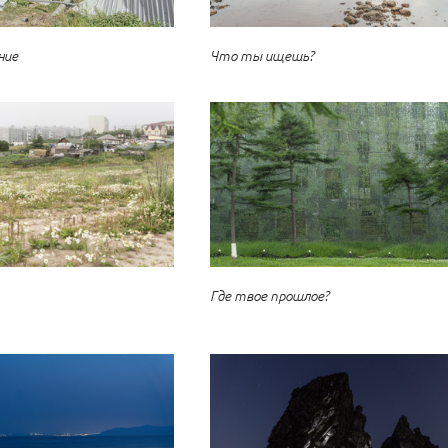
ние
Что ты ищешь?
Где твое прошлое?