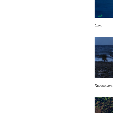
Огни
Поиски сол