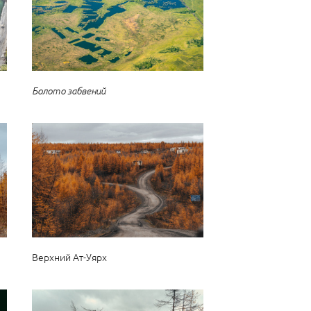
Болото забвений
Верхний Ат-Уярх