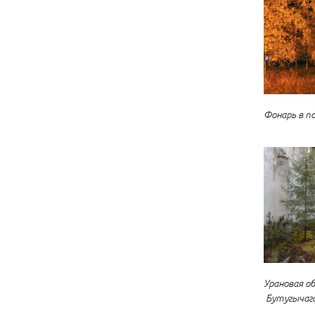
Фонарь в п
Урановая о
Бутугычаг