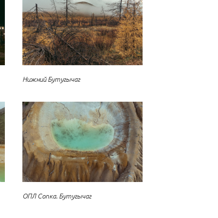
Нижний Бутугычаг
ОПЛ Сопка. Бутугычаг