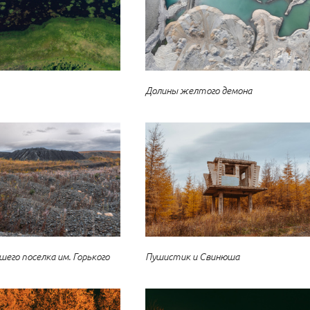
Долины желтого демона
его поселка им. Горького
Пушистик и Свинюша